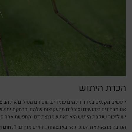
הכרת היתוש
יתושים מקננים במקורות מים עומדים, שם הם מטילים את הביצ
אנו מבחינים ביתושים וסובלים מהעקיצות שלהם. הרחקת יתושים 
יש לזכור שנקבת היתוש היא זאת שמוצצת דם ומחפשת אחר פונ
הנקבה מוצאת את הפונדקאי באמצעות גירויים מנחים:
1. חום הגוף – 2. זיעה (חומצה לקטית) – 3. לחות – 4. פחמן דו-חמצי (CO2).