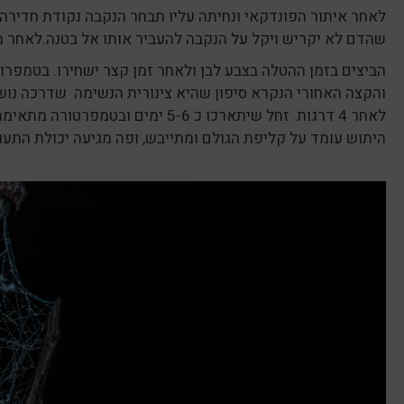
לאחר איתור הפונדקאי ונחיתה עליו תבחר הנקבה נקודת חדירה
שהדם לא יקריש ויקל על הנקבה להעביר אותו אל בטנה.לאחר 
הביצים בזמן ההטלה בצבע לבן ולאחר זמן קצר ישחירו. בטמפרוט
והקצה האחורי הנקרא סיפון שהיא צינורית הנשימה שדרכה נושמי
לאחר 4 דרגות זחל שיתארכו כ 5-6 ימים ובטמפרטורה מתאימה יגיע שלב הגולם שיארך כיומיים. הגולם יצוף על פני המים, על גב הגולם יש מעין רוכסן שנפתח וממנו מגיח היתוש הבוגר.
היתוש עומד על קליפת הגולם ומתייבש, ופה מגיעה יכולת התע